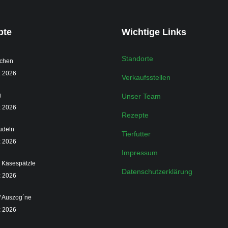
pte
Wichtige Links
Standorte
chen
z 2026
Verkaufsstellen
g
Unser Team
z 2026
Rezepte
udeln
Tierfutter
z 2026
Impressum
r Käsespätzle
Datenschutzerklärung
z 2026
/ Auszog´ne
z 2026