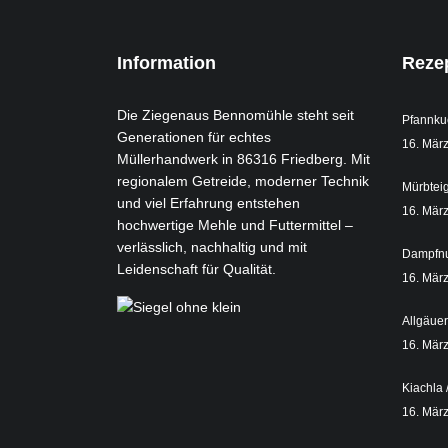
Information
Reze
Die Ziegenaus Bennomühle steht seit
Pfannku
Generationen für echtes
16. Mär
Müllerhandwerk in 86316 Friedberg. Mit
regionalem Getreide, moderner Technik
Mürbtei
und viel Erfahrung entstehen
16. Mär
hochwertige Mehle und Futtermittel –
verlässlich, nachhaltig und mit
Dampfn
Leidenschaft für Qualität.
16. Mär
Allgäue
16. Mär
Kiachla 
16. Mär